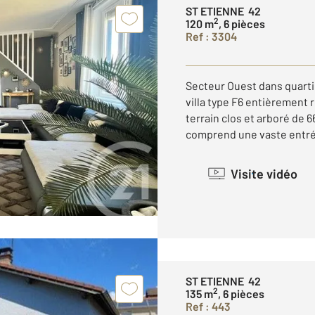
ST ETIENNE 42
2
120 m
, 6 pièces
Ref : 3304
Secteur Ouest dans quartie
villa type F6 entièrement 
terrain clos et arboré de 
comprend une vaste entrée
Visite vidéo
ST ETIENNE 42
2
135 m
, 6 pièces
Ref : 443