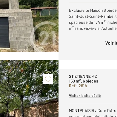
Exclusivité Maison 8 pièces
Saint-Just-Saint-Rambert,
spacieuse de 174 m², niché
m² sans vis-à-vis. Actuelle
Voir 
ST ETIENNE 42
2
150 m
, 6 pièces
Ref : 2914
Visiter le site dédié
MONTPLAISIR / Curé D'Ars M
sous-sol complet, située 