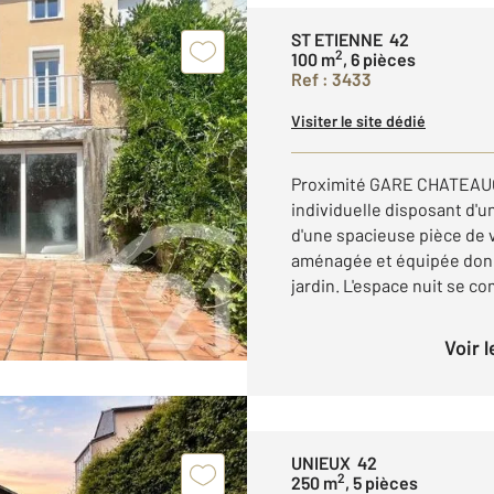
ST ETIENNE 42
2
100 m
, 6 pièces
Ref : 3433
Visiter le site dédié
Proximité GARE CHATEAU
individuelle disposant d'
d'une spacieuse pièce de v
aménagée et équipée donn
jardin. L'espace nuit se co
Voir 
UNIEUX 42
2
250 m
, 5 pièces