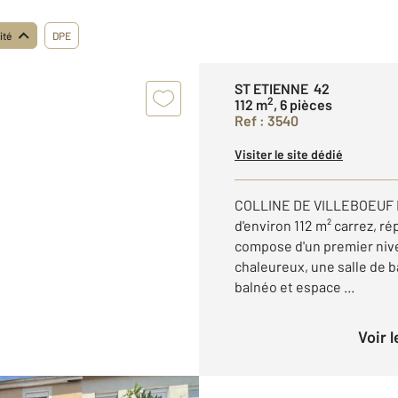
ité
DPE
ST ETIENNE 42
2
112 m
, 6 pièces
Ref : 3540
Visiter le site dédié
COLLINE DE VILLEBOEUF D
d'environ 112 m² carrez, ré
compose d'un premier nive
chaleureux, une salle de 
balnéo et espace ...
Voir 