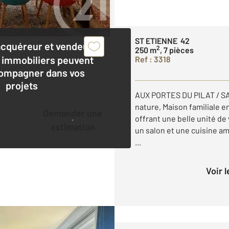
ST ETIENNE 42
acquéreur et vendeur,
2
250 m
, 7 pièces
 immobiliers peuvent
Ref : 3318
ompagner dans vos
projets
AUX PORTES DU PILAT / SA
nature, Maison familiale 
Demander une
offrant une belle unité de
estimation
un salon et une cuisine a
...
Voir 