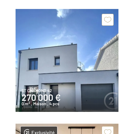
ST CHAMOND 42
270 000 €
2
0 m
, Maison
, 4 pcs
Exclusivité