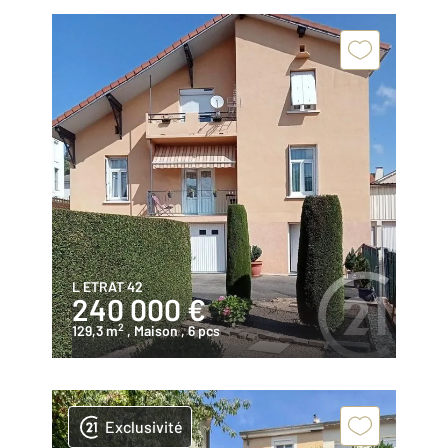
L ETRAT 42
240 000 €
2
129,3 m
, Maison
, 6 pcs
Exclusivité