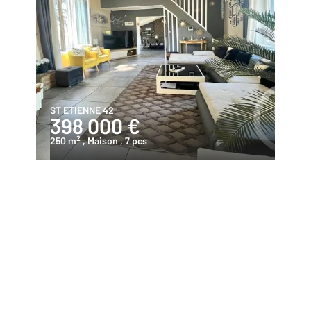
ST ETIENNE 42
398 000 €
2
250 m
, Maison
, 7 pcs