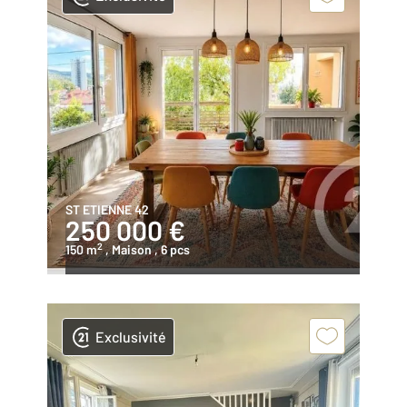
ST ETIENNE 42
250 000 €
2
150 m
, Maison
, 6 pcs
Exclusivité