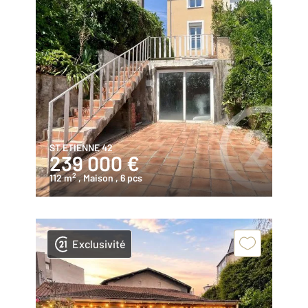
ST ETIENNE 42
239 000 €
2
112 m
, Maison
, 6 pcs
Exclusivité