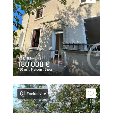
ST ETIENNE 42
180 000 €
2
150 m
, Maison
, 6 pcs
Exclusivité