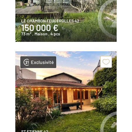
LE CHAMBON FEUGEROLLES 42
150 000 €
2
73 m
, Maison
, 4 pcs
Exclusivité
ST ETIENNE 42