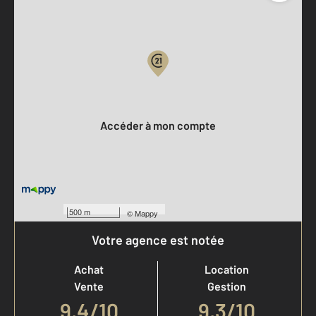
Parlons de vous, parlons biens
Votre compte :
Accéder à mon compte
500 m
©
Mappy
Votre agence est notée
Achat
Location
Vente
Gestion
9,4
/
10
9,3/10