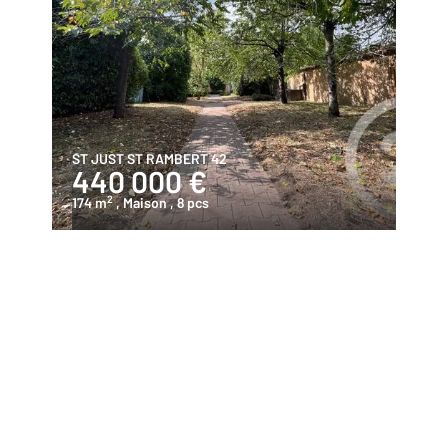
ST JUST ST RAMBERT 42
440 000 €
2
174 m
, Maison
, 8 pcs