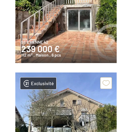
ST ETIENNE 42
239 000 €
2
112 m
, Maison
, 6 pcs
Exclusivité