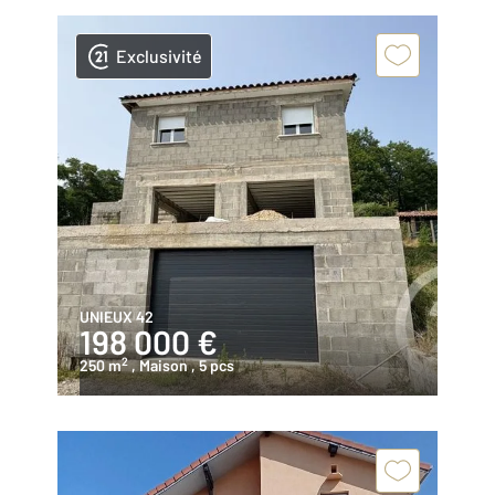
Exclusivité
UNIEUX 42
198 000 €
2
250 m
, Maison
, 5 pcs