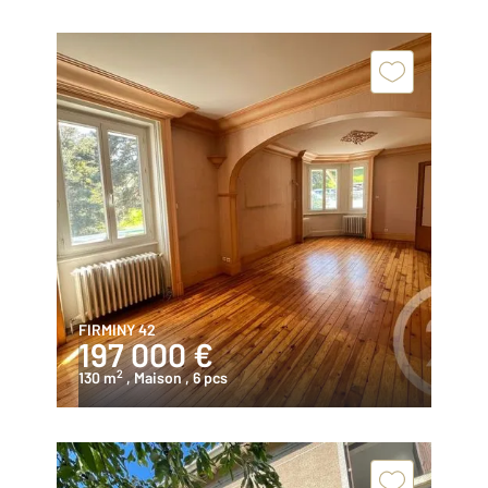
FIRMINY 42
197 000 €
2
130 m
, Maison
, 6 pcs