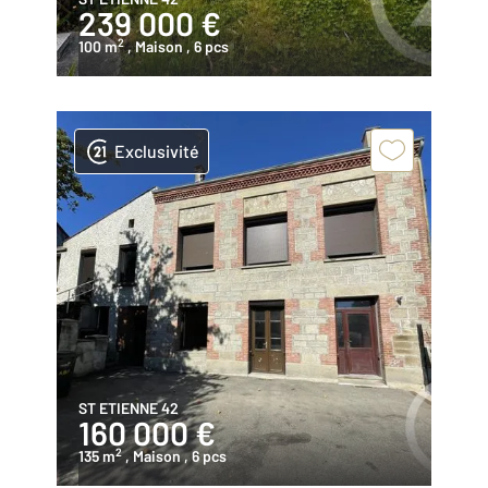
239 000 €
2
100 m
, Maison
, 6 pcs
Exclusivité
ST ETIENNE 42
160 000 €
2
135 m
, Maison
, 6 pcs