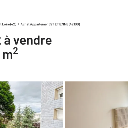
 Loire (42)
Achat Appartement ST ETIENNE (42100)
 à vendre
2
0 m