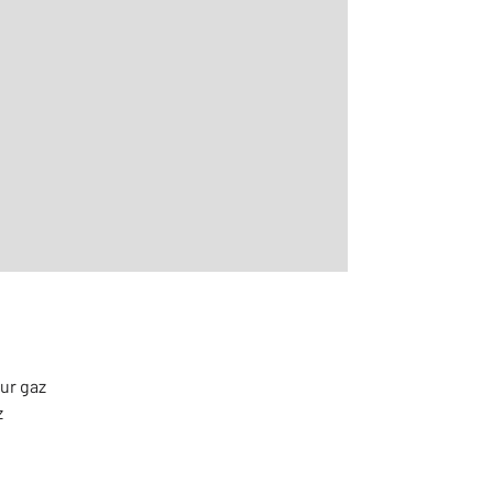
2
m
ur gaz
z