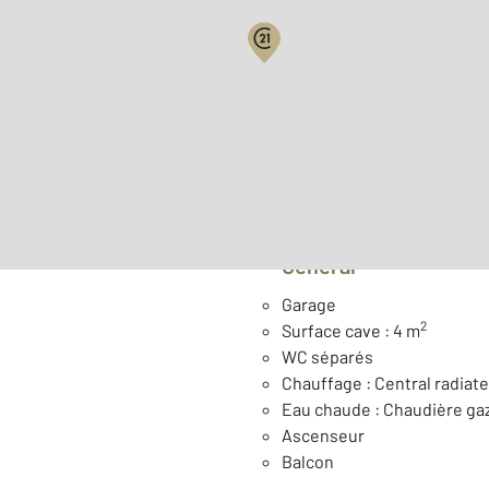
Surface habitable : 42,4 
er
Étage : 1
Général
Garage
2
Surface cave : 4 m
WC séparés
Chauffage : Central radiate
Eau chaude : Chaudière ga
Ascenseur
Balcon