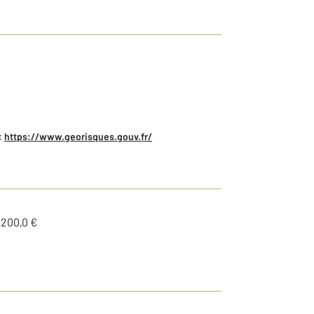
:
https://www.georisques.gouv.fr/
1200,0 €