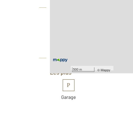
Vue globale
2
Surface totale : 42,4 m
Type d'appartement : F2
Nombre de pièces : 2
[Voir le détail]
Équipements
500 m
©
Mappy
Les plus
P
Garage