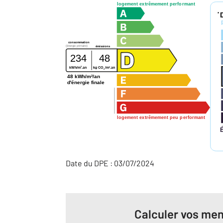
logement extrêmement performant
*
consommation
(énergie primaire)
émissions
234
48
2
2
kWh/m
.an
kg CO
/m
.an
2
48 kWh/m²/an
d'énergie finale
logement extrêmement peu performant
Date du DPE : 03/07/2024
Calculer vos men