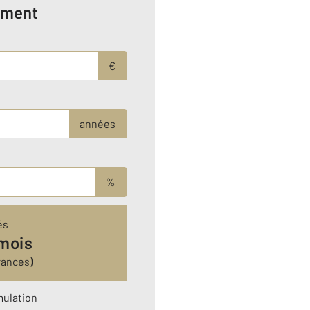
ement
€
années
%
és
 mois
rances)
mulation