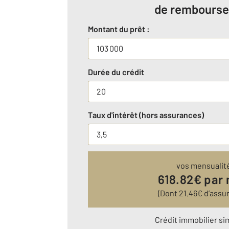
de rembours
Montant du prêt :
Durée du crédit
Taux d'intérêt (hors assurances)
vos mensualit
618.82
€ par
(Dont
21.46
€ d’assu
Crédit immobilier si