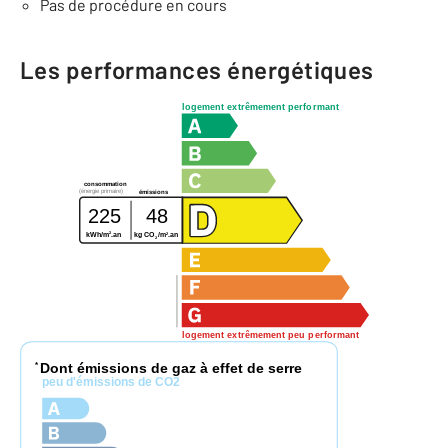
Pas de procédure en cours
Les performances énergétiques
logement extrêmement performant
consommation
(énergie primaire)
émissions
225
48
2
2
kWh/m
.an
kg CO
/m
.an
2
logement extrêmement peu performant
Dont émissions de gaz à effet de serre
*
peu d'émissions de CO2