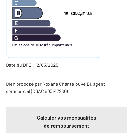
48
kgCO
/m
.an
2
2
Émissions de CO2 très importantes
Date du DPE : 12/03/2025
Bien proposé par
Roxane
Chantelouve
EI
, agent
commercial (RSAC 905147906)
Calculer vos mensualités
de remboursement