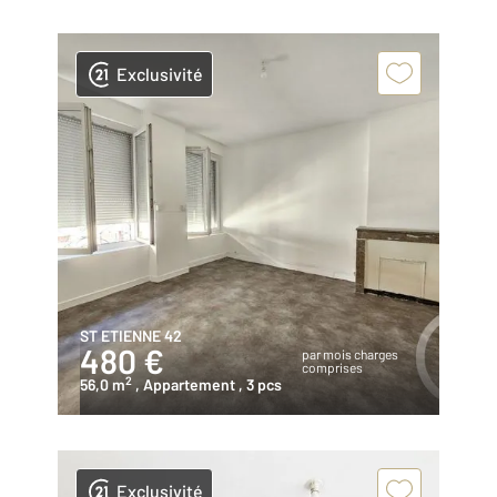
Exclusivité
ST ETIENNE 42
480 €
par mois charges
comprises
2
56,0 m
, Appartement
, 3 pcs
Exclusivité