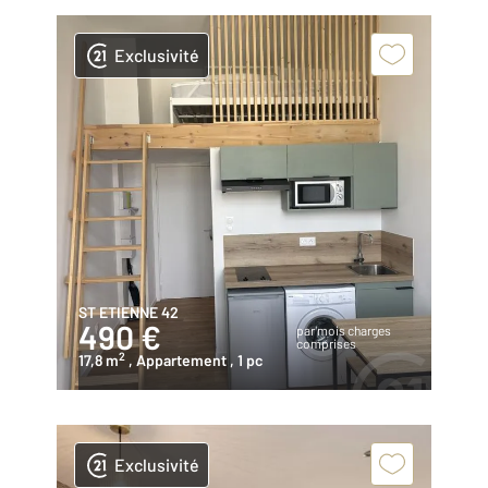
Exclusivité
ST ETIENNE 42
490 €
par mois charges
comprises
2
17,8 m
, Appartement
, 1 pc
Exclusivité