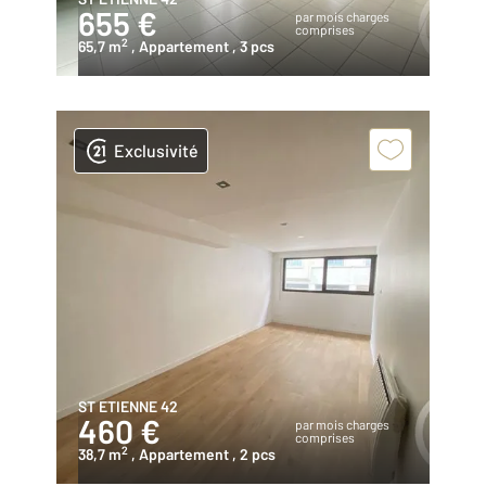
655 €
par mois charges
comprises
2
65,7 m
, Appartement
, 3 pcs
Exclusivité
ST ETIENNE 42
460 €
par mois charges
comprises
2
38,7 m
, Appartement
, 2 pcs