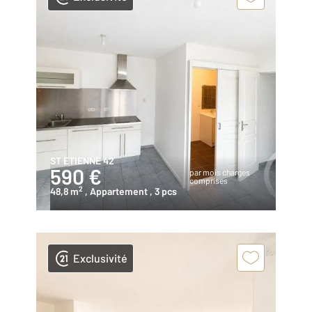
ST ETIENNE 42
590 €
par mois charges
comprises
2
48,8 m
, Appartement
, 3 pcs
Exclusivité