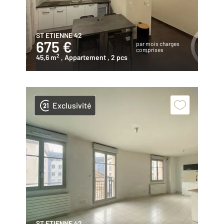
ST ETIENNE 42
675 €
par mois charges
comprises
2
45,6 m
, Appartement
, 2 pcs
Exclusivité
ST ETIENNE 42