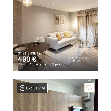
ST ETIENNE 42
490 €
par mois charges
comprises
2
26 m
, Appartement
, 2 pcs
Exclusivité