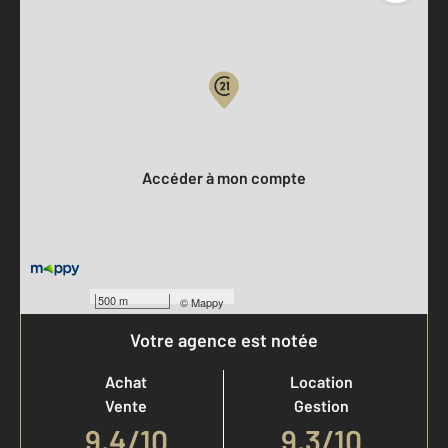
Parlons de vous, parlons biens
Votre compte :
Accéder à mon compte
500 m
©
Mappy
Votre agence est notée
Achat
Location
Vente
Gestion
9,4
/
10
9,3/10