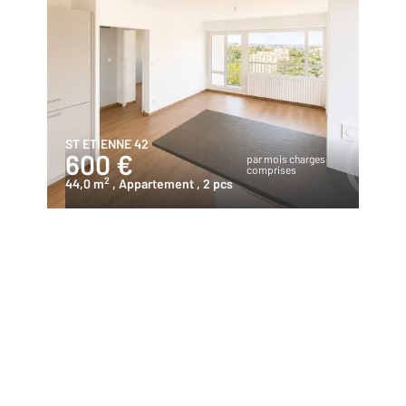
ST ETIENNE 42
600 €
par mois charges
comprises
2
44,0 m
, Appartement
, 2 pcs