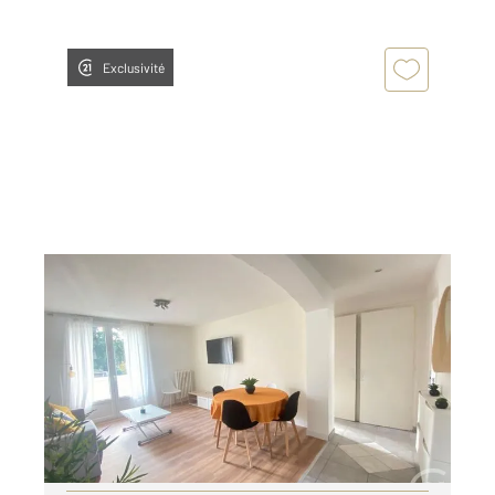
Exclusivité
ST ETIENNE 42
2
63,05 m
, 4 pièces
Ref : 3608
Appartement T4 à louer
735 €
par mois charges comprises
Visiter le site dédié