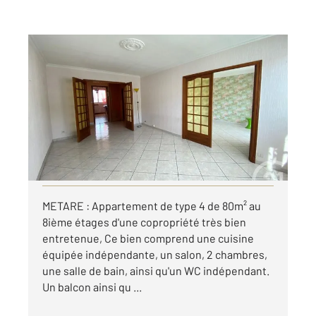
ST ETIENNE 42
2
77,29 m
, 4 pièces
Ref : 3614
Appartement T4 à louer
625 €
par mois charges comprises
Visiter le site dédié
METARE : Appartement de type 4 de 80m² au
8ième étages d'une copropriété très bien
entretenue, Ce bien comprend une cuisine
équipée indépendante, un salon, 2 chambres,
une salle de bain, ainsi qu'un WC indépendant.
Un balcon ainsi qu ...