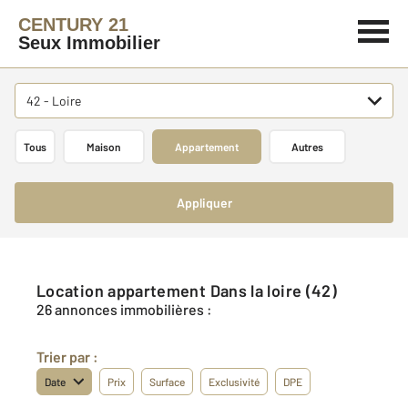
CENTURY 21
Seux Immobilier
42 - Loire
Tous
Maison
Appartement
Autres
Appliquer
Location appartement Dans la loire (42)
26 annonces immobilières :
Trier par :
Date
Prix
Surface
Exclusivité
DPE