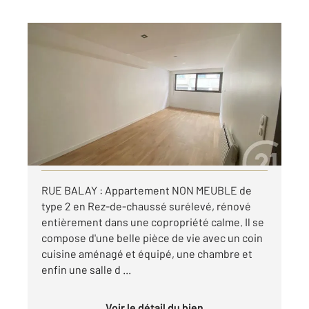
ST ETIENNE 42
2
38,66 m
, 2 pièces
Ref : 3417
Appartement T2 à louer
460 €
par mois charges comprises
Visiter le site dédié
RUE BALAY : Appartement NON MEUBLE de
type 2 en Rez-de-chaussé surélevé, rénové
entièrement dans une copropriété calme. Il se
compose d'une belle pièce de vie avec un coin
cuisine aménagé et équipé, une chambre et
enfin une salle d ...
Voir le détail du bien