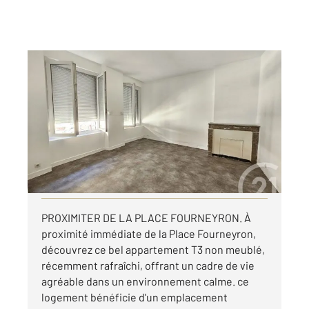
ST ETIENNE 42
2
56,02 m
, 3 pièces
Ref : 3654
Appartement T3 à louer
480 €
par mois charges comprises
Visiter le site dédié
PROXIMITER DE LA PLACE FOURNEYRON. À
proximité immédiate de la Place Fourneyron,
découvrez ce bel appartement T3 non meublé,
récemment rafraîchi, offrant un cadre de vie
agréable dans un environnement calme. ce
logement bénéficie d'un emplacement