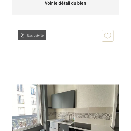
Voir le détail du bien
Exclusivité
ST ETIENNE 42
2
26,52 m
, 1 pièce
Ref : 3559
Appartement T1 à louer
370 €