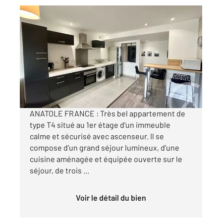
ST ETIENNE 42
2
74,57 m
, 4 pièces
Ref : 3283
Appartement T4 à louer
880 €
par mois charges comprises
ANATOLE FRANCE : Très bel appartement de
type T4 situé au 1er étage d'un immeuble
calme et sécurisé avec ascenseur. Il se
compose d'un grand séjour lumineux, d'une
cuisine aménagée et équipée ouverte sur le
séjour, de trois ...
Voir le détail du bien