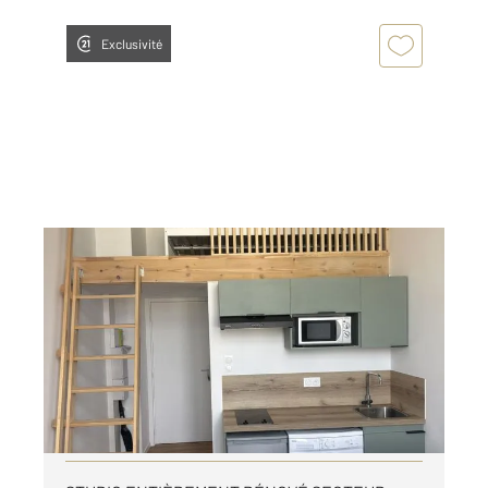
Exclusivité
ST ETIENNE 42
2
17,79 m
, 1 pièce
Ref : 3695
Appartement F1 à louer
490 €
par mois charges comprises
Visiter le site dédié