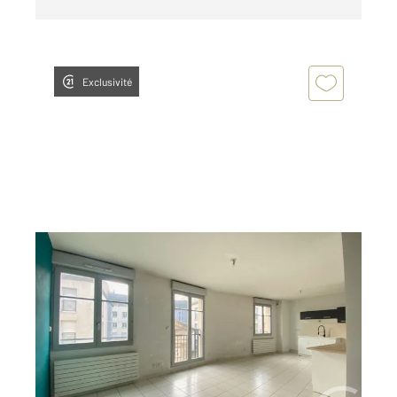
Exclusivité
ST ETIENNE 42
2
65,72 m
, 3 pièces
Ref : 3537
Appartement T3 à louer
655 €
par mois charges comprises