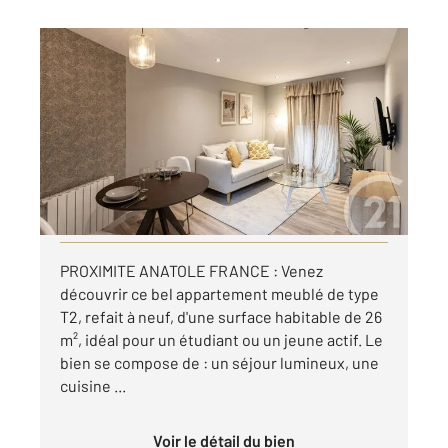
ST ETIENNE 42
2
26 m
, 2 pièces
Ref : 3698
Appartement F2 à louer
490 €
par mois charges comprises
Visiter le site dédié
PROXIMITE ANATOLE FRANCE : Venez
découvrir ce bel appartement meublé de type
T2, refait à neuf, d'une surface habitable de 26
m², idéal pour un étudiant ou un jeune actif. Le
bien se compose de : un séjour lumineux, une
cuisine ...
Voir le détail du bien