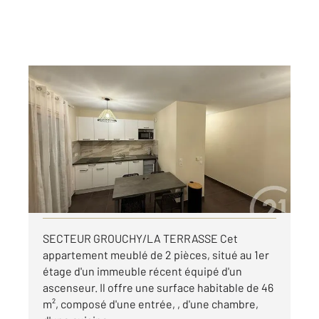
ST ETIENNE 42
2
45,60 m
, 2 pièces
Ref : 3691
Appartement F2 à louer
675 €
par mois charges comprises
Visiter le site dédié
SECTEUR GROUCHY/LA TERRASSE Cet
appartement meublé de 2 pièces, situé au 1er
étage d'un immeuble récent équipé d'un
ascenseur. Il offre une surface habitable de 46
m², composé d'une entrée, , d'une chambre,