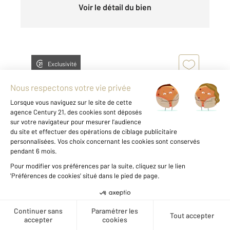
Voir le détail du bien
Exclusivité
ST ETIENNE 42
2
55,93 m
, 3 pièces
Ref : 3472
Appartement T3 à louer
620 €
Créer une alerte