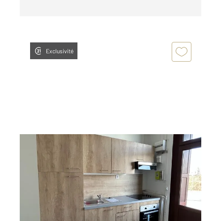
Exclusivité
LA TALAUDIERE 42
2
32,42 m
, 2 pièces
Ref : 3644
Appartement T2 à louer
370 €
par mois charges comprises