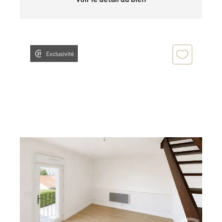
Exclusivité
FEURS 42
2
38,40 m
, 2 pièces
Ref : 3621
Appartement Duplex à louer
375 €
par mois charges comprises