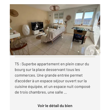
ST GENEST MALIFAUX 42
2
85 m
, 5 pièces
Ref : 3674
Appartement T5 à louer
850 €
par mois charges comprises
Visiter le site dédié
T5 : Superbe appartement en plein cœur du
bourg sur la place desservant tous les
commerces. Une grande entrée permet
d'accéder à un espace séjour ouvert sur la
cuisine équipée, et un espace nuit composé
de trois chambres, une salle ...
Voir le détail du bien