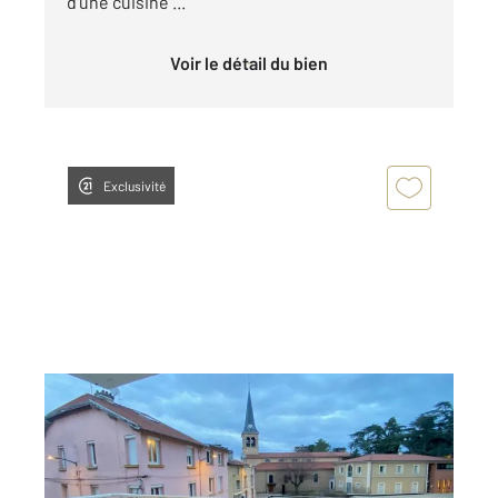
d'une cuisine ...
Voir le détail du bien
Exclusivité
ANDREZIEUX BOUTHEON 42
2
79,70 m
, 3 pièces
Ref : 3692
Appartement F3 à louer