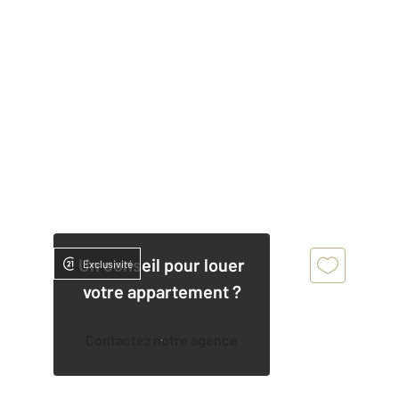
Un conseil pour louer
Exclusivité
votre appartement ?
Contactez notre agence