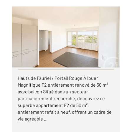
ST ETIENNE 42
2
44,02 m
, 2 pièces
Ref : 3557
Appartement F2 à louer
600 €
par mois charges comprises
Visiter le site dédié
Hauts de Fauriel / Portail Rouge À louer
Magnifique F2 entièrement rénové de 50 m²
avec balcon Situé dans un secteur
particulièrement recherché, découvrez ce
superbe appartement F2 de 50 m²,
entièrement refait à neuf, offrant un cadre de
vie agréable ...