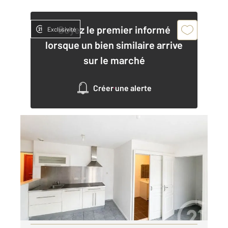
Soyez le premier informé
Exclusivité
lorsque un bien similaire arrive
sur le marché
Créer une alerte
ST ETIENNE 42
2
48,80 m
, 3 pièces
Ref : 3682
Appartement F3 à louer
590 €
par mois charges comprises
Visiter le site dédié