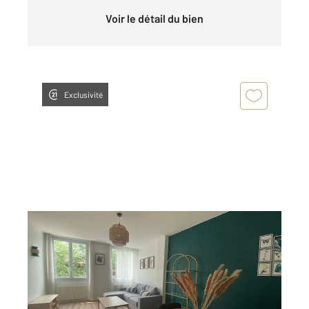
Voir le détail du bien
Exclusivité
ST ETIENNE 42
2
77,80 m
, 3 pièces
Ref : 3453
Appartement T3 à louer
700 €