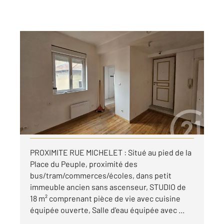
ST ETIENNE 42
2
17,84 m
, 1 pièce
Ref : 2825
Appartement Studio à louer
285 €
par mois charges comprises
Visiter le site dédié
PROXIMITE RUE MICHELET : Situé au pied de la
Place du Peuple, proximité des
bus/tram/commerces/écoles, dans petit
immeuble ancien sans ascenseur, STUDIO de
18 m² comprenant pièce de vie avec cuisine
équipée ouverte, Salle d'eau équipée avec ...