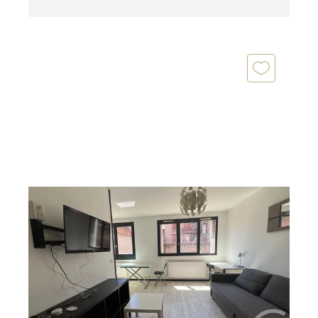
ST ETIENNE 42
2
35 m
, 2 pièces
Ref : 3567
Appartement Studio à vendre
50 000 €