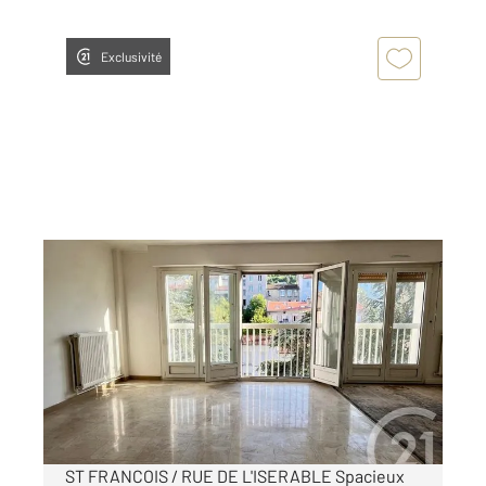
Exclusivité
ST ETIENNE 42
2
95 m
, 4 pièces
Ref : 3219
Appartement F4 à vendre
89 000 €
Visiter le site dédié
ST FRANCOIS / RUE DE L'ISERABLE Spacieux