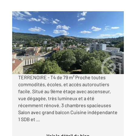
ST ETIENNE 42
2
79 m
, 4 pièces
Ref : 3203
Appartement T4 à vendre
75 000 €
Visiter le site dédié
TERRENOIRE - T4 de 79 m² Proche toutes
commodités, écoles, et accès autoroutiers
facile. Situé au 9ème étage avec ascenseur,
vue dégagée, très lumineux et a été
récemment rénové. 3 chambres spacieuses
Salon avec grand balcon Cuisine indépendante
1 SDB et ...
Voir le détail du bien