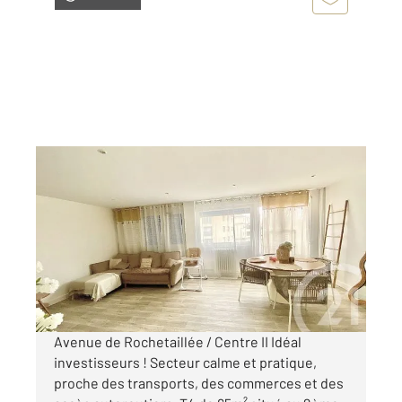
ST ETIENNE 42
2
65 m
, 4 pièces
Ref : 3199
Appartement F4 à vendre
76 000 €
Visiter le site dédié
Avenue de Rochetaillée / Centre II Idéal
investisseurs ! Secteur calme et pratique,
proche des transports, des commerces et des