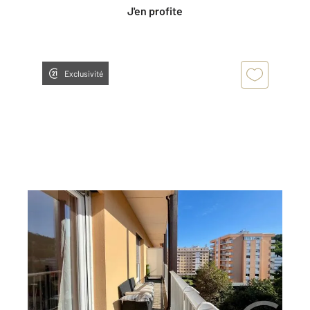
J'en profite
Exclusivité
ST ETIENNE 42
2
105 m
, 5 pièces
Ref : 3316
Appartement F5 à vendre
120 000 €
Visiter le site dédié