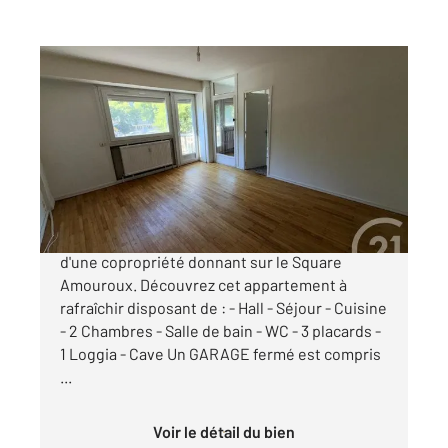
ST ETIENNE 42
2
73,46 m
, 3 pièces
Ref : 3649
Appartement F3 à vendre
92 000 €
SAINT-ETIENNE / 42100 Situé au 1er étage
d'une copropriété donnant sur le Square
Amouroux. Découvrez cet appartement à
rafraîchir disposant de : - Hall - Séjour - Cuisine
- 2 Chambres - Salle de bain - WC - 3 placards -
1 Loggia - Cave Un GARAGE fermé est compris
...
Voir le détail du bien