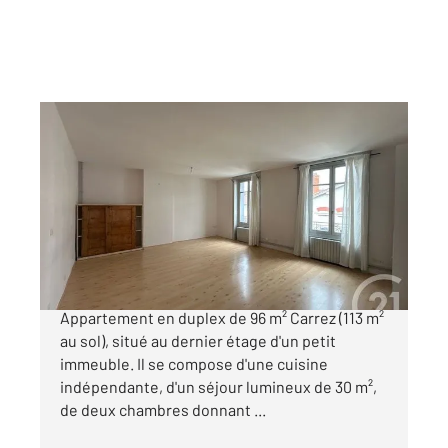
ST ETIENNE 42
2
96 m
, 4 pièces
Ref : 3636
Appartement à vendre
99 000 €
PROXIMITE GARE CHATEAUCREUX
Appartement en duplex de 96 m² Carrez (113 m²
au sol), situé au dernier étage d'un petit
immeuble. Il se compose d'une cuisine
indépendante, d'un séjour lumineux de 30 m²,
de deux chambres donnant ...