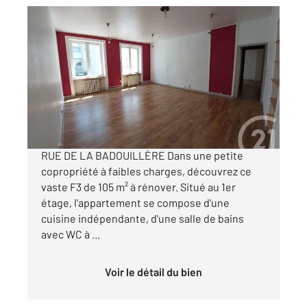
ST ETIENNE 42
2
105 m
, 3 pièces
Ref : 3502
Appartement F3 à vendre
110 000 €
Visiter le site dédié
RUE DE LA BADOUILLÈRE Dans une petite
copropriété à faibles charges, découvrez ce
vaste F3 de 105 m² à rénover. Situé au 1er
étage, l'appartement se compose d'une
cuisine indépendante, d'une salle de bains
avec WC à ...
Voir le détail du bien