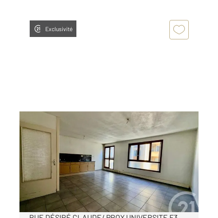
Exclusivité
ST ETIENNE 42
2
65 m
, 3 pièces
Ref : 3592
Appartement F3 à vendre
59 000 €
Visiter le site dédié
RUE DÉSIRÉ CLAUDE/ PROX UNIVERSITE F3