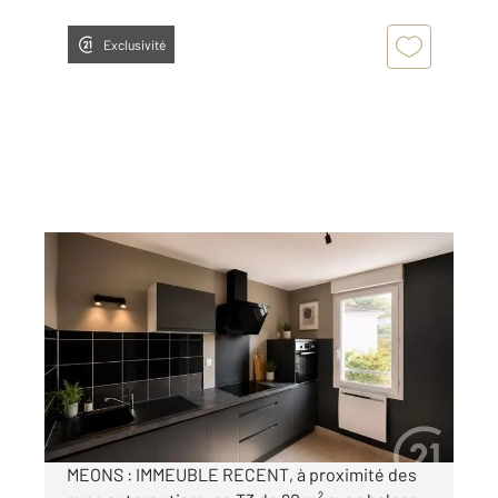
Exclusivité
ST ETIENNE 42
2
60 m
, 3 pièces
Ref : 3669
Appartement T3 à vendre
87 000 €
Visiter le site dédié
MEONS : IMMEUBLE RECENT, à proximité des