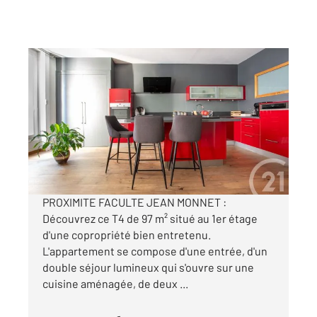
ST ETIENNE 42
2
97 m
, 3 pièces
Ref : 3381
Appartement F4 à vendre
114 000 €
Visiter le site dédié
PROXIMITE FACULTE JEAN MONNET :
Découvrez ce T4 de 97 m² situé au 1er étage
d'une copropriété bien entretenu.
L'appartement se compose d'une entrée, d'un
double séjour lumineux qui s'ouvre sur une
cuisine aménagée, de deux ...