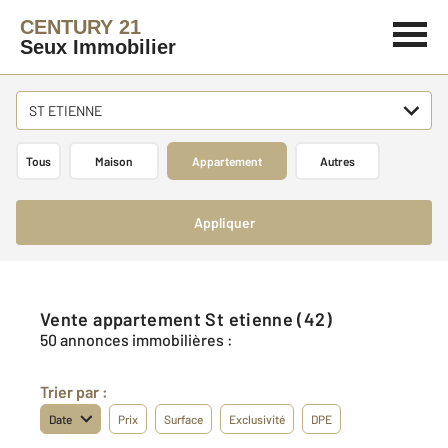
CENTURY 21
Seux Immobilier
ST ETIENNE
Tous
Maison
Appartement
Autres
Appliquer
Vente appartement St etienne (42)
50 annonces immobilières :
Trier par :
Date
Prix
Surface
Exclusivité
DPE