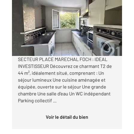
ST ETIENNE 42
2
44 m
, 2 pièces
Ref : 3627
Appartement T2 à vendre
68 000 €
Visiter le site dédié
SECTEUR PLACE MARECHAL FOCH : IDEAL
INVESTISSEUR Découvrez ce charmant T2 de
44 m², idéalement situé, comprenant : Un
séjour lumineux Une cuisine aménagée et
équipée, ouverte sur le séjour Une grande
chambre Une salle d'eau Un WC indépendant
Parking collectif ...
Voir le détail du bien