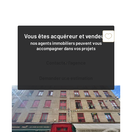
Vous êtes acquéreur et vendeur,
nos agents immobiliers peuvent vous
accompagner dans vos projets
Contacter l'agence
Demander une estimation
ST ETIENNE 42
2
31,85 m
, 2 pièces
Ref : 3543
Appartement à vendre
45 000 €