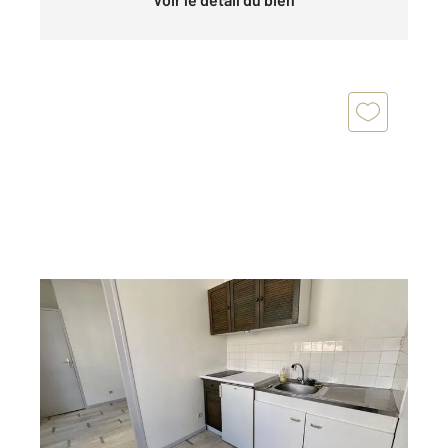
ST ETIENNE 42
2
19 m
, 1 pièce
Ref : 3554
Appartement Studio à vendre
39 000 €