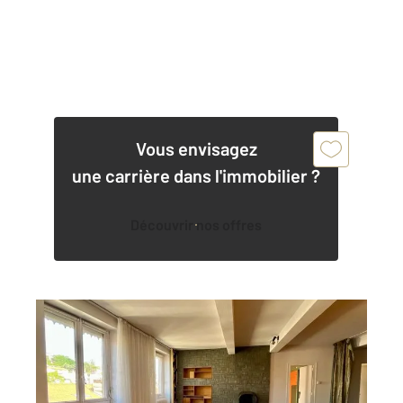
Vous envisagez
une carrière dans l'immobilier ?
Découvrir nos offres
ST ETIENNE 42
2
140 m
, 5 pièces
Ref : 3493
Appartement F4 à vendre