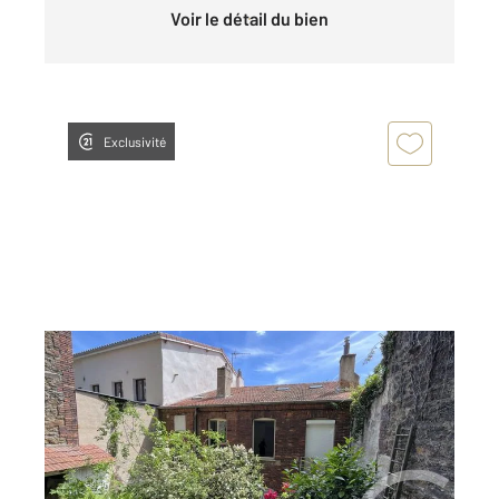
Voir le détail du bien
Exclusivité
ST ETIENNE 42
2
168 m
, 5 pièces
Ref : 3372
Appartement T5 à vendre
205 000 €