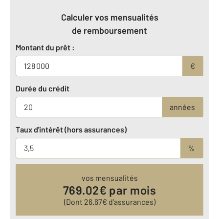
Calculer vos mensualités
de remboursement
Montant du prêt :
€
Durée du crédit
années
Taux d'intérêt (hors assurances)
%
vos mensualités
769.02
€ par mois
(Dont
26.67
€ d’assurances)