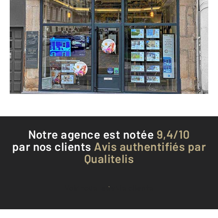
CENTURY 21 Seux Immobilier
37 rue Gambetta
ST ETIENNE - 42000
Envoyer un message
Téléphoner à l'agence
Notre agence est notée
9,4/10
par nos clients
Avis authentifiés par
Qualitelis
Voir tous les avis clients