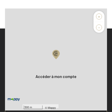
+
-
Parlons de vous, parlons biens
Votre compte :
Accéder à mon compte
500 m
©
Mappy