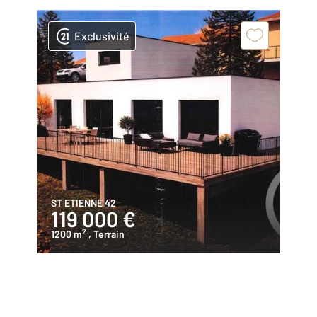
Exclusivité
ST ETIENNE 42
119 000 €
2
1200 m
, Terrain