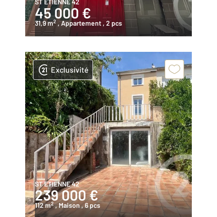
ST ETIENNE 42
45 000 €
2
31,9 m
, Appartement
, 2 pcs
Exclusivité
ST ETIENNE 42
239 000 €
2
112 m
, Maison
, 6 pcs