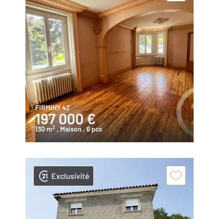
FIRMINY 42
197 000 €
2
130 m
, Maison
, 6 pcs
Exclusivité