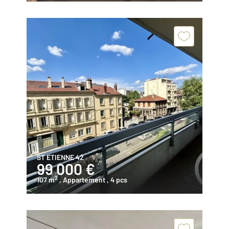
ST ETIENNE 42
99 000 €
2
107 m
, Appartement
, 4 pcs