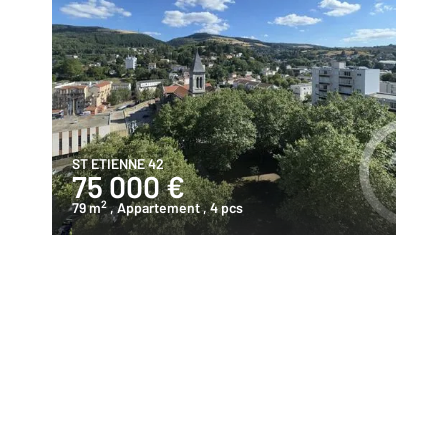
ST ETIENNE 42
75 000 €
2
79 m
, Appartement
, 4 pcs