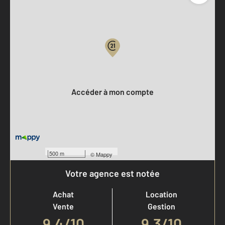
Parlons de vous, parlons biens
Votre compte :
Accéder à mon compte
500 m
©
Mappy
Votre agence est notée
Achat
Location
Vente
Gestion
9,4
/
10
9,3/10