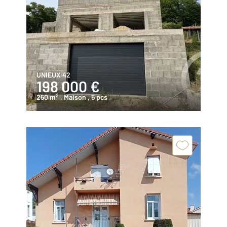
UNIEUX 42
198 000 €
2
250 m
, Maison
, 5 pcs