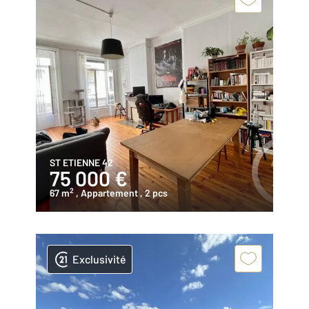
ST ETIENNE 42
75 000 €
2
67 m
, Appartement
, 2 pcs
Exclusivité