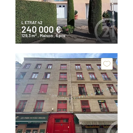
L ETRAT 42
240 000 €
2
129,3 m
, Maison
, 6 pcs