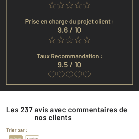
Prise en charge du projet client :
9.6 / 10
Taux Recommandation :
9.5 / 10
Les
237
avis avec commentaires de
nos clients
Trier par :
+ récent
+ ancien