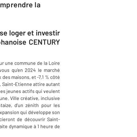
omprendre la
e loger et investir
éphanoise CENTURY
 sur une commune de la Loire
-vous qu’en 2024 le marché
x des maisons, et -7,1 % côté
 Saint-Etienne attire autant
es jeunes actifs qui veulent
mune.
Ville créative, inclusive
aize, d’un zénith pour les
expansion qui développe son
cieront de découvrir Saint-
aite dynamique à 1 heure de