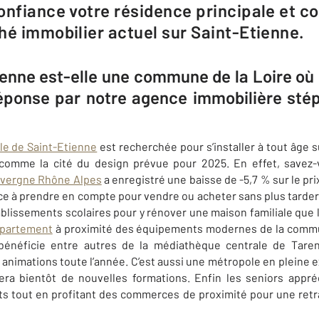
onfiance votre résidence principale et c
hé immobilier actuel sur Saint-Etienne.
enne est-elle une commune de la Loire où s
Réponse par notre agence immobilière st
r
ille de Saint-Etienne
est recherchée pour s’installer à tout âge
r comme la cité du design prévue pour 2025. En effet, savez
vergne Rhône Alpes
a enregistré une baisse de -5,7 % sur le pri
 à prendre en compte pour vendre ou acheter sans plus tarder.
blissements scolaires pour y rénover une maison familiale que l
ppartement
à proximité des équipements modernes de la com
 bénéficie entre autres de la médiathèque centrale de Tarent
animations toute l’année. C’est aussi une métropole en pleine 
lera bientôt de nouvelles formations. Enfin les seniors appré
ts tout en profitant des commerces de proximité pour une retr